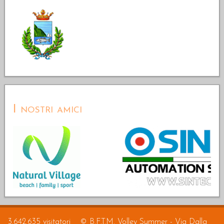
I nostri amici
3.642.635 visitatori
© B.F.T.M. Volley Summer - Via Dalla