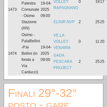
VOLLEY
0
19
17
Palestra
19-04-
RAPAGNANO
1473
Comunale
2025
- Osimo
09:00
Stazione
ELISIR NVP
2
25
25
(AN)
Osimo -
VE.LA
PalaBellini
VOLLEY
0
11
20
-P.le
19-04-
VENARIA
1474
Bellini (in
2025
GADA
fondo a
09:00
PESCARA
2
25
25
Via
PROJECT
Carducci)
Finali 29°-32°
posto - gare