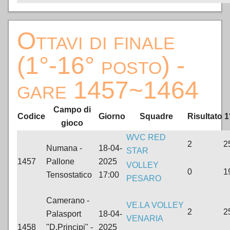
Ottavi di finale
(1°-16° posto) -
gare 1457~1464
Campo di
Codice
Giorno
Squadre
Risultato
1
gioco
WVC RED
2
2
Numana -
18-04-
STAR
1457
Pallone
2025
VOLLEY
0
1
Tensostatico
17:00
PESARO
Camerano -
VE.LA VOLLEY
2
2
Palasport
18-04-
VENARIA
1458
"D.Principi" -
2025