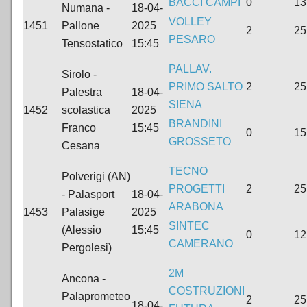
BACCI CAMPI
0
13
Numana -
18-04-
VOLLEY
1451
Pallone
2025
2
25
PESARO
Tensostatico
15:45
PALLAV.
Sirolo -
PRIMO SALTO
2
25
Palestra
18-04-
SIENA
1452
scolastica
2025
BRANDINI
Franco
15:45
0
15
GROSSETO
Cesana
TECNO
Polverigi (AN)
PROGETTI
2
25
- Palasport
18-04-
ARABONA
1453
Palasige
2025
SINTEC
(Alessio
15:45
0
12
CAMERANO
Pergolesi)
2M
Ancona -
COSTRUZIONI
Palaprometeo
2
25
18-04-