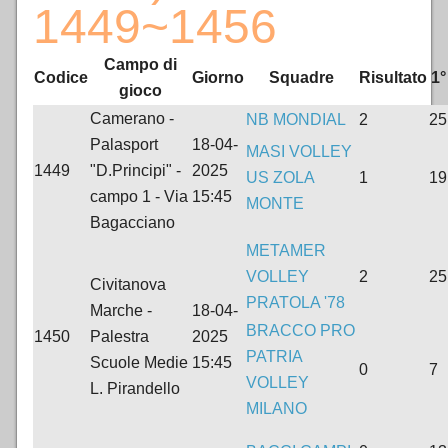
1449~1456
Campo di
Codice
Giorno
Squadre
Risultato
1°
gioco
Camerano -
NB MONDIAL
2
25
Palasport
18-04-
MASI VOLLEY
1449
"D.Principi" -
2025
US ZOLA
1
19
campo 1 - Via
15:45
MONTE
Bagacciano
METAMER
VOLLEY
2
25
Civitanova
PRATOLA '78
Marche -
18-04-
BRACCO PRO
1450
Palestra
2025
PATRIA
Scuole Medie
15:45
0
7
VOLLEY
L. Pirandello
MILANO