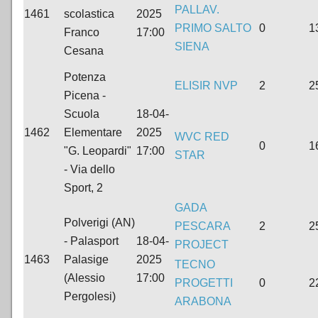
PALLAV.
1461
scolastica
2025
PRIMO SALTO
0
1
Franco
17:00
SIENA
Cesana
Potenza
ELISIR NVP
2
2
Picena -
Scuola
18-04-
1462
Elementare
2025
WVC RED
0
1
"G. Leopardi"
17:00
STAR
- Via dello
Sport, 2
GADA
Polverigi (AN)
PESCARA
2
2
- Palasport
18-04-
PROJECT
1463
Palasige
2025
TECNO
(Alessio
17:00
PROGETTI
0
2
Pergolesi)
ARABONA