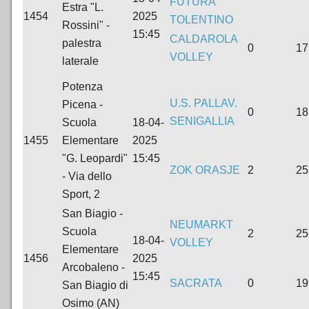
FUTURA
Estra "L.
1454
2025
TOLENTINO
Rossini" -
15:45
CALDAROLA
palestra
0
17
VOLLEY
laterale
Potenza
U.S. PALLAV.
Picena -
0
18
SENIGALLIA
Scuola
18-04-
1455
Elementare
2025
"G. Leopardi"
15:45
ZOK ORASJE
2
25
- Via dello
Sport, 2
San Biagio -
NEUMARKT
Scuola
2
25
18-04-
VOLLEY
Elementare
1456
2025
Arcobaleno -
15:45
SACRATA
0
19
San Biagio di
Osimo (AN)