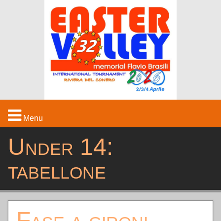
Menu
Under 14:
HOME
tabellone
IL TORNEO
STRUTTURE
Fase a gironi
MEDIA