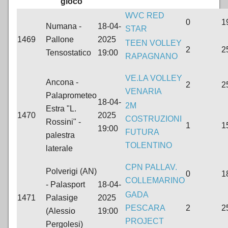
gioco
WVC RED
0
1
Numana -
18-04-
STAR
1469
Pallone
2025
TEEN VOLLEY
2
2
Tensostatico
19:00
RAPAGNANO
VE.LA VOLLEY
Ancona -
2
2
VENARIA
Palaprometeo
18-04-
2M
Estra "L.
1470
2025
COSTRUZIONI
Rossini" -
1
1
19:00
FUTURA
palestra
TOLENTINO
laterale
CPN PALLAV.
Polverigi (AN)
0
1
COLLEMARINO
- Palasport
18-04-
GADA
1471
Palasige
2025
PESCARA
2
2
(Alessio
19:00
PROJECT
Pergolesi)