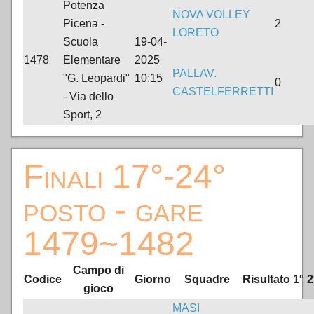
Potenza
NOVA VOLLEY
Picena -
2
LORETO
Scuola
19-04-
1478
Elementare
2025
PALLAV.
"G. Leopardi"
10:15
0
CASTELFERRETTI
- Via dello
Sport, 2
Finali 17°-24°
posto - gare
1479~1482
Campo di
Codice
Giorno
Squadre
Risultato
1°
2
gioco
MASI