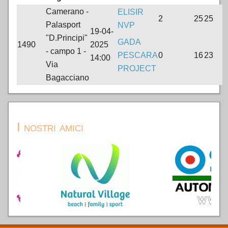
Camerano -
ELISIR
2
25
25
Palasport
NVP
19-04-
"D.Principi"
GADA
1490
2025
- campo 1 -
PESCARA
0
16
23
14:00
Via
PROJECT
Bagacciano
I nostri amici