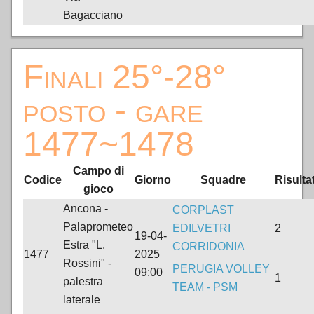
Bagacciano
Finali 25°-28°
posto - gare
1477~1478
Campo di
Codice
Giorno
Squadre
Risulta
gioco
Ancona -
CORPLAST
Palaprometeo
EDILVETRI
2
19-04-
Estra "L.
CORRIDONIA
1477
2025
Rossini" -
PERUGIA VOLLEY
09:00
1
palestra
TEAM - PSM
laterale