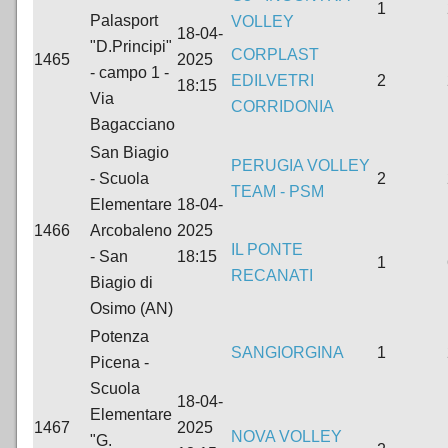
1
Palasport
VOLLEY
18-04-
"D.Principi"
CORPLAST
1465
2025
- campo 1 -
EDILVETRI
2
18:15
Via
CORRIDONIA
Bagacciano
San Biagio
PERUGIA VOLLEY
- Scuola
2
TEAM - PSM
Elementare
18-04-
1466
Arcobaleno
2025
IL PONTE
- San
18:15
1
RECANATI
Biagio di
Osimo (AN)
Potenza
SANGIORGINA
1
Picena -
Scuola
18-04-
Elementare
1467
2025
NOVA VOLLEY
"G.