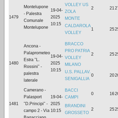
VOLLEY US
Montelupone
2
21
2
19-04-
ZOLA
- Palestra
1479
2025
MONTE
Comunale
10:15
CALDAROLA
Montelupone
1
25
2
VOLLEY
BRACCO
Ancona -
PRO PATRIA
Palaprometeo
2
25
2
19-04-
VOLLEY
Estra "L.
1480
2025
MILANO
Rossini" -
10:15
U.S. PALLAV.
palestra
0
20
2
SENIGALLIA
laterale
Camerano -
BACCI
0
16
2
Palasport
19-04-
CAMPI
1481
"D.Principi" -
2025
BRANDINI
2
25
2
campo 2 - Via
10:15
GROSSETO
Bagacciano