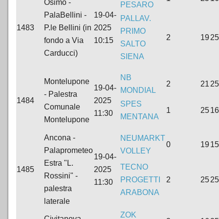
Osimo -
PESARO
PalaBellini -
19-04-
PALLAV.
1483
P.le Bellini (in
2025
PRIMO
2
19
25
fondo a Via
10:15
SALTO
Carducci)
SIENA
NB
Montelupone
2
21
25
19-04-
MONDIAL
- Palestra
1484
2025
SPES
Comunale
1
25
16
11:30
MENTANA
Montelupone
Ancona -
NEUMARKT
0
19
15
Palaprometeo
VOLLEY
19-04-
Estra "L.
TECNO
1485
2025
Rossini" -
PROGETTI
2
25
25
11:30
palestra
ARABONA
laterale
ZOK
Civitanova