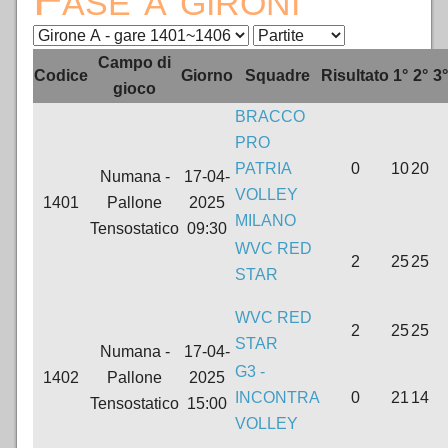
INFO
Campo di
Codice
Giorno
Squadre
Risultato
1°
2°
3°
gioco
VOLLEURHOPE
BRACCO
PRO
ACCEDI
PATRIA
0
10
20
Numana -
17-04-
VOLLEY
1401
Pallone
2025
MILANO
Tensostatico
09:30
WVC RED
2
25
25
STAR
WVC RED
2
25
25
STAR
Numana -
17-04-
G3 -
1402
Pallone
2025
INCONTRA
0
21
14
Tensostatico
15:00
VOLLEY