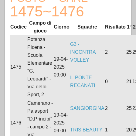
1475~1476
Campo di
Codice
Giorno
Squadre
Risultato
1°
2
gioco
Potenza
G3 -
Picena -
INCONTRA
2
25
2
Scuola
19-04-
VOLLEY
Elementare
1475
2025
"G.
09:00
IL PONTE
Leopardi" -
0
21
1
RECANATI
Via dello
Sport, 2
Camerano -
SANGIORGINA
2
25
2
Palasport
19-04-
"D.Principi"
1476
2025
- campo 2 -
TRIS BEAUTY
1
20
2
09:00
Via