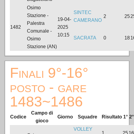
Osimo
SINTEC
Stazione -
2
25
2
19-04-
CAMERANO
Palestra
1482
2025
Comunale -
10:15
SACRATA
0
18
1
Osimo
Stazione (AN)
Finali 9°-16°
posto - gare
1483~1486
Campo di
Codice
Giorno
Squadre
Risultato
1°
2°
gioco
VOLLEY
1
25
16