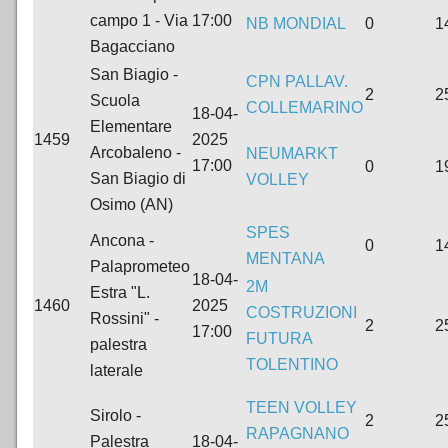
campo 1 - Via
17:00
NB MONDIAL
0
1
Bagacciano
San Biagio -
CPN PALLAV.
2
2
Scuola
COLLEMARINO
18-04-
Elementare
1459
2025
Arcobaleno -
NEUMARKT
17:00
0
1
San Biagio di
VOLLEY
Osimo (AN)
SPES
Ancona -
0
1
MENTANA
Palaprometeo
18-04-
2M
Estra "L.
1460
2025
COSTRUZIONI
Rossini" -
2
2
17:00
FUTURA
palestra
TOLENTINO
laterale
TEEN VOLLEY
Sirolo -
2
2
RAPAGNANO
Palestra
18-04-