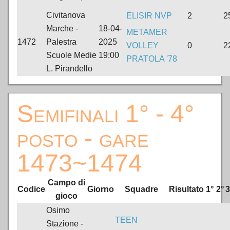
Civitanova
ELISIR NVP
2
2
Marche -
18-04-
METAMER
1472
Palestra
2025
VOLLEY
0
2
Scuole Medie
19:00
PRATOLA '78
L. Pirandello
Semifinali 1° - 4°
posto - gare
1473~1474
Campo di
Codice
Giorno
Squadre
Risultato
1°
2°
3
gioco
Osimo
TEEN
Stazione -