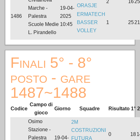
2
16
25
ORASJE
Marche -
19-04-
ERMATECH
1486
Palestra
2025
BASSER
1
25
21
Scuole Medie
10:45
VOLLEY
L. Pirandello
Finali 5° - 8°
posto - gare
1487~1488
Campo di
Codice
Giorno
Squadre
Risultato
1°
2
gioco
Osimo
2M
Stazione -
COSTRUZIONI
0
18
1
Palestra
19-04-
FUTURA