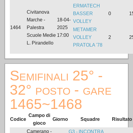
ERMATECH
Civitanova
BASSER
0
1
Marche -
18-04-
VOLLEY
1464
Palestra
2025
METAMER
Scuole Medie
17:00
VOLLEY
2
2
L. Pirandello
PRATOLA '78
Semifinali 25° -
32° posto - gare
1465~1468
Campo di
Codice
Giorno
Squadre
Risultato
gioco
Camerano -
G3 - INCONTRA