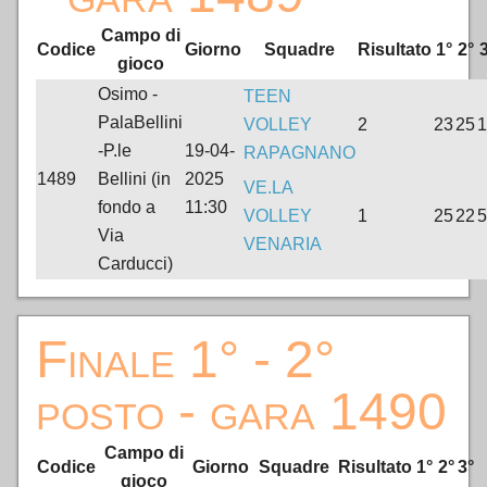
Campo di
Codice
Giorno
Squadre
Risultato
1°
2°
3
gioco
Osimo -
TEEN
PalaBellini
VOLLEY
2
23
25
1
-P.le
19-04-
RAPAGNANO
1489
Bellini (in
2025
VE.LA
fondo a
11:30
VOLLEY
1
25
22
5
Via
VENARIA
Carducci)
Finale 1° - 2°
posto - gara 1490
Campo di
Codice
Giorno
Squadre
Risultato
1°
2°
3°
gioco