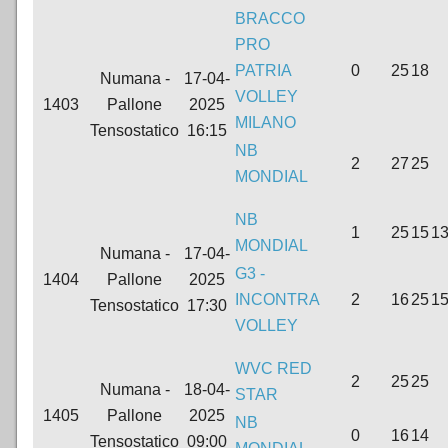
BRACCO
PRO
PATRIA
0
25
18
Numana -
17-04-
VOLLEY
1403
Pallone
2025
MILANO
Tensostatico
16:15
NB
2
27
25
MONDIAL
NB
1
25
15
1
MONDIAL
Numana -
17-04-
G3 -
1404
Pallone
2025
INCONTRA
2
16
25
1
Tensostatico
17:30
VOLLEY
WVC RED
2
25
25
Numana -
18-04-
STAR
1405
Pallone
2025
NB
0
16
14
Tensostatico
09:00