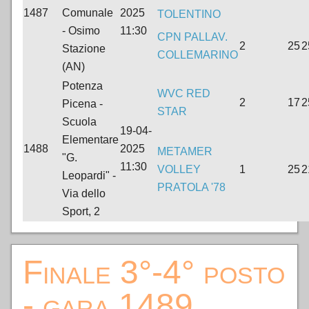
1487
Comunale
2025
TOLENTINO
- Osimo
11:30
CPN PALLAV.
2
25
2
Stazione
COLLEMARINO
(AN)
Potenza
WVC RED
2
17
2
Picena -
STAR
Scuola
19-04-
Elementare
1488
2025
METAMER
"G.
11:30
VOLLEY
1
25
2
Leopardi" -
PRATOLA '78
Via dello
Sport, 2
Finale 3°-4° posto
- gara 1489