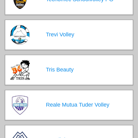
Trevi Volley
Tris Beauty
Reale Mutua Tuder Volley