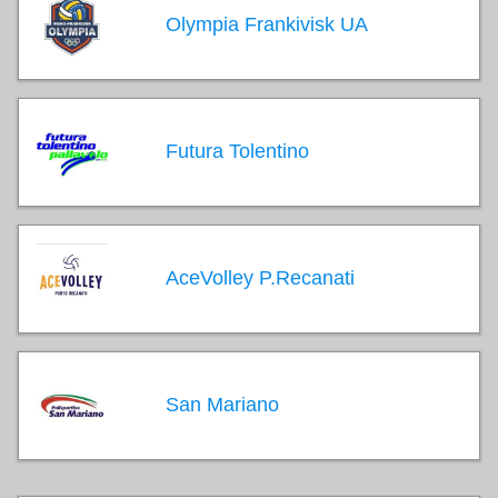
Olympia Frankivisk UA
Futura Tolentino
AceVolley P.Recanati
San Mariano