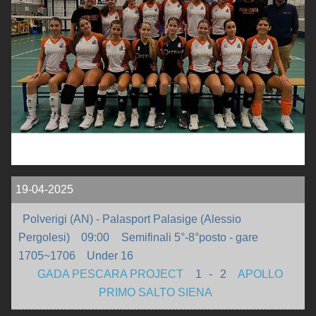
INFO
VOLLEURHOPE
ACCEDI
19-04-2025
Polverigi (AN) - Palasport Palasige (Alessio
Pergolesi)
09:00
Semifinali 5°-8°posto - gare
1705~1706
Under 16
GADA PESCARA PROJECT
1
-
2
APOLLO
PRIMO SALTO SIENA