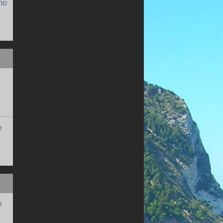
mo
e
e