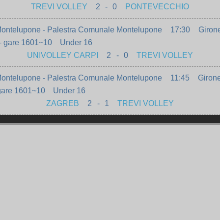
TREVI VOLLEY
2
-
0
PONTEVECCHIO
ontelupone - Palestra Comunale Montelupone
17:30
Giron
- gare 1601~10
Under 16
UNIVOLLEY CARPI
2
-
0
TREVI VOLLEY
ontelupone - Palestra Comunale Montelupone
11:45
Giron
gare 1601~10
Under 16
ZAGREB
2
-
1
TREVI VOLLEY