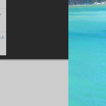
e
e A