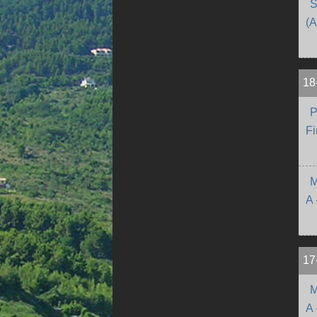
S
(
18
P
Fi
M
A 
17
M
A 