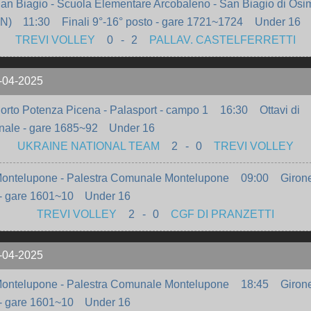
an Biagio - Scuola Elementare Arcobaleno - San Biagio di Osi
AN)
11:30
Finali 9°-16° posto - gare 1721~1724
Under 16
TREVI VOLLEY
0
-
2
PALLAV. CASTELFERRETTI
-04-2025
orto Potenza Picena - Palasport - campo 1
16:30
Ottavi di
nale - gare 1685~92
Under 16
UKRAINE NATIONAL TEAM
2
-
0
TREVI VOLLEY
ontelupone - Palestra Comunale Montelupone
09:00
Giron
- gare 1601~10
Under 16
TREVI VOLLEY
2
-
0
CGF DI PRANZETTI
-04-2025
ontelupone - Palestra Comunale Montelupone
18:45
Giron
- gare 1601~10
Under 16