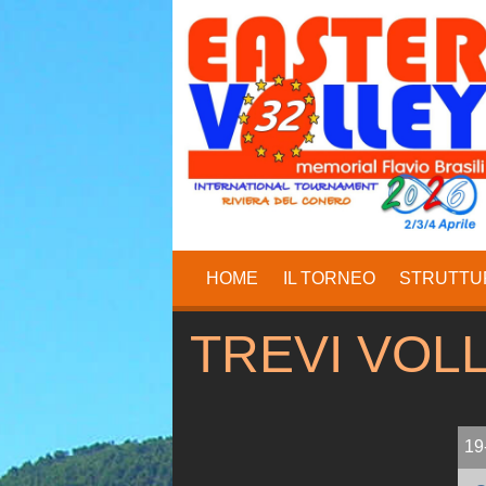
HOME
IL TORNEO
STRUTTU
TREVI VOL
19