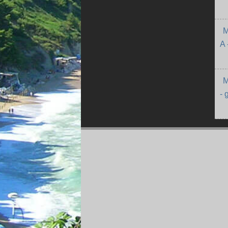
M
A 
M
- 