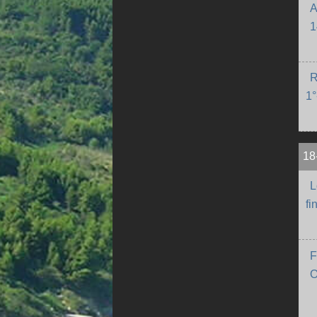
A
1
R
1°
18
L
fi
F
O