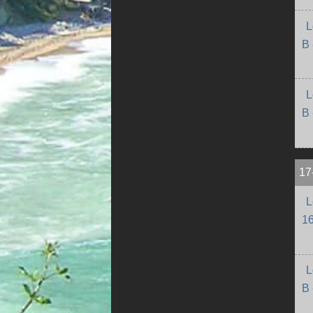
L
B 
L
B 
17
L
1
L
B 