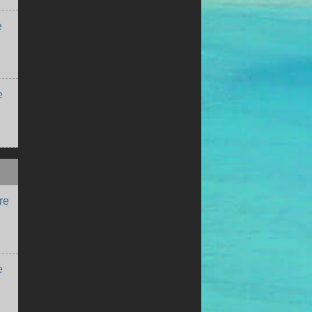
e
e
re
e