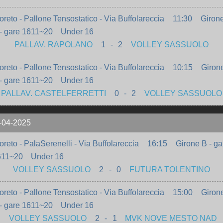
oreto - Pallone Tensostatico - Via Buffolareccia
11:30
Giron
- gare 1611~20
Under 16
PALLAV. RAPOLANO
1
-
2
VOLLEY SASSUOLO
oreto - Pallone Tensostatico - Via Buffolareccia
10:15
Giron
- gare 1611~20
Under 16
PALLAV. CASTELFERRETTI
0
-
2
VOLLEY SASSUOLO
-04-2025
oreto - PalaSerenelli - Via Buffolareccia
16:15
Girone B - ga
611~20
Under 16
VOLLEY SASSUOLO
2
-
0
FUTURA TOLENTINO
oreto - Pallone Tensostatico - Via Buffolareccia
15:00
Giron
- gare 1611~20
Under 16
VOLLEY SASSUOLO
2
-
1
MVK NOVE MESTO NAD