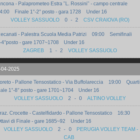
ncona - Palaprometeo Estra "L. Rossini" - campo centrale
4:00
Finale 1°-2° posto - gara 1728
Under 16
VOLLEY SASSUOLO
0
-
2
CSV CRAIOVA (RO)
ecanati - Palestra Scuola Media Patrizi
09:00
Semifinali
-4°posto - gare 1707~1708
Under 16
ZAGREB
1
-
2
VOLLEY SASSUOLO
-04-2025
oreto - Pallone Tensostatico - Via Buffolareccia
19:00
Quarti
nale 1°-8° posto - gare 1701~1704
Under 16
VOLLEY SASSUOLO
2
-
0
ALTINO VOLLEY
raz. Crocette - Castelfidardo - Pallone Tensostatico
16:30
ttavi di Finale - gare 1685~92
Under 16
VOLLEY SASSUOLO
2
-
0
PERUGIA VOLLEY TEAM -
CAB