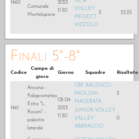
NEW
1460
2023
Comunale
VOLLEY
11:30
2
25
25
Montelupone
PROJECT
VIZZOLO
Finali 5°-8°
Campo di
Codice
Giorno
Squadre
Risultato
gioco
CBF BALDUCCI-
Ancona -
PAOLONI
2
Palaprometeo
08-04-
MACERATA
Estra "L.
1461
2023
JUNIOR VOLLEY
Rossini" -
11:30
VALLEY
0
palestra
ABBRACCIO
laterale