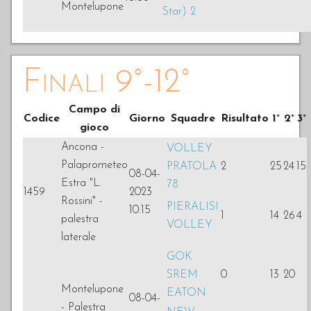
Montelupone
Star) 2
Finali 9°-12°
Campo di
Codice
Giorno
Squadre
Risultato
1°
2°
3°
gioco
Ancona -
VOLLEY
Palaprometeo
PRATOLA
2
25
24
15
08-04-
Estra "L.
78
1459
2023
Rossini" -
PIERALISI
10:15
1
14
26
4
palestra
VOLLEY
laterale
GOK
SREM
0
13
20
Montelupone
EATON
08-04-
- Palestra