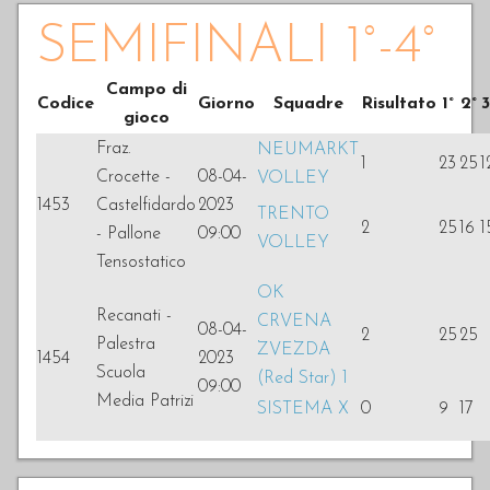
SEMIFINALI 1°-4°
Campo di
Codice
Giorno
Squadre
Risultato
1°
2°
3
gioco
Fraz.
NEUMARKT
1
23
25
1
Crocette -
08-04-
VOLLEY
1453
Castelfidardo
2023
TRENTO
2
25
16
1
- Pallone
09:00
VOLLEY
Tensostatico
OK
Recanati -
CRVENA
08-04-
2
25
25
Palestra
ZVEZDA
1454
2023
Scuola
(Red Star) 1
09:00
Media Patrizi
SISTEMA X
0
9
17