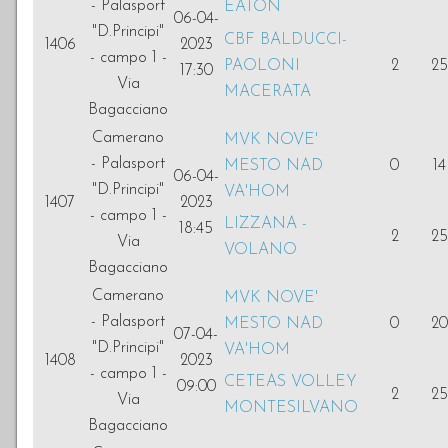
- Palasport
EATON
06-04-
"D.Principi"
CBF BALDUCCI-
1406
2023
- campo 1 -
PAOLONI
2
25
17:30
Via
MACERATA
Bagacciano
Camerano
MVK NOVE'
- Palasport
MESTO NAD
0
14
06-04-
"D.Principi"
VA'HOM
1407
2023
- campo 1 -
LIZZANA -
18:45
2
25
Via
VOLANO
Bagacciano
Camerano
MVK NOVE'
- Palasport
MESTO NAD
0
20
07-04-
"D.Principi"
VA'HOM
1408
2023
- campo 1 -
CETEAS VOLLEY
09:00
2
25
Via
MONTESILVANO
Bagacciano