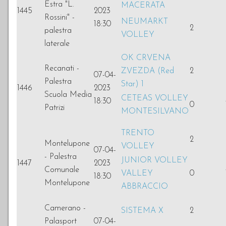
Estra "L.
MACERATA
1445
2023
Rossini" -
NEUMARKT
18:30
2
palestra
VOLLEY
laterale
OK CRVENA
Recanati -
ZVEZDA (Red
2
07-04-
Palestra
Star) 1
1446
2023
Scuola Media
CETEAS VOLLEY
18:30
0
Patrizi
MONTESILVANO
TRENTO
2
Montelupone
VOLLEY
07-04-
- Palestra
JUNIOR VOLLEY
1447
2023
Comunale
VALLEY
0
18:30
Montelupone
ABBRACCIO
Camerano -
SISTEMA X
2
Palasport
07-04-