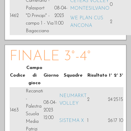
Camerano -
CETEAS VOLLEY
0
Palasport
08-04-
MONTESILVANO
1462
"D.Principi" -
2023
WE PLAN CUS
2
campo 1 - Via
11:00
ANCONA
Bagacciano
FINALE 3°-4°
Campo
Codice
di
Giorno
Squadre
Risultato
1°
2°
3°
gioco
Recanati
NEUMARKT
-
2
24
25
15
08-04-
VOLLEY
Palestra
1463
2023
Scuola
12:00
SISTEMA X
1
26
17
10
Media
Patrizi