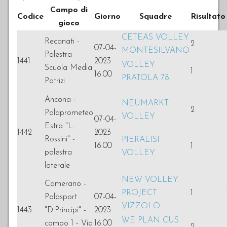
Campo di
Codice
Giorno
Squadre
Risultato
gioco
CETEAS VOLLEY
Recanati -
2
07-04-
MONTESILVANO
Palestra
1441
2023
VOLLEY
Scuola Media
1
16:00
PRATOLA 78
Patrizi
Ancona -
NEUMARKT
2
Palaprometeo
VOLLEY
07-04-
Estra "L.
1442
2023
Rossini" -
PIERALISI
16:00
1
palestra
VOLLEY
laterale
NEW VOLLEY
Camerano -
PROJECT
1
Palasport
07-04-
VIZZOLO
1443
"D.Principi" -
2023
WE PLAN CUS
campo 1 - Via
16:00