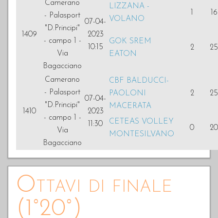
Camerano
LIZZANA -
1
16
- Palasport
VOLANO
07-04-
"D.Principi"
1409
2023
- campo 1 -
GOK SREM
10:15
2
25
Via
EATON
Bagacciano
Camerano
CBF BALDUCCI-
- Palasport
PAOLONI
2
25
07-04-
"D.Principi"
MACERATA
1410
2023
- campo 1 -
CETEAS VOLLEY
11:30
0
20
Via
MONTESILVANO
Bagacciano
Ottavi di finale
(1°20°)