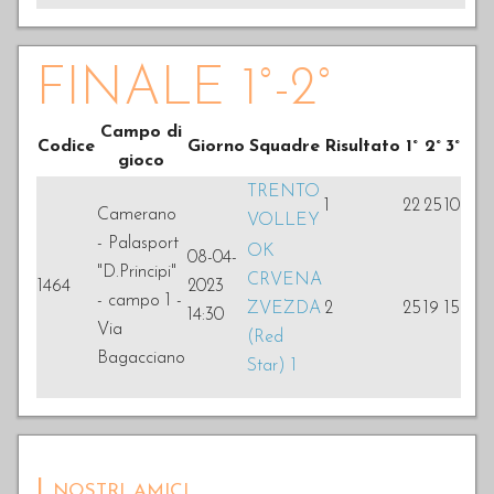
FINALE 1°-2°
Campo di
Codice
Giorno
Squadre
Risultato
1°
2°
3°
gioco
TRENTO
1
22
25
10
Camerano
VOLLEY
- Palasport
OK
08-04-
"D.Principi"
CRVENA
1464
2023
- campo 1 -
ZVEZDA
2
25
19
15
14:30
Via
(Red
Bagacciano
Star) 1
I nostri amici