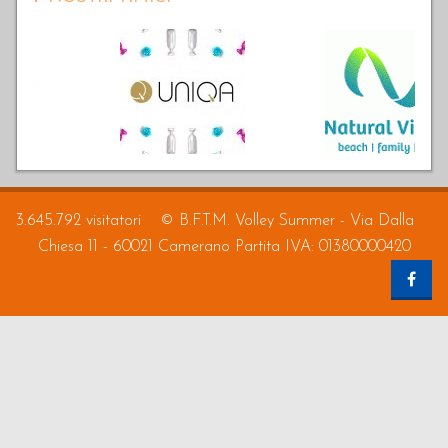
3.645.792 visitatori
© B.F.T.M. Volley Summer - Via Dalla
Chiesa 11 - 60021 Camerano Partita IVA: 01380000420