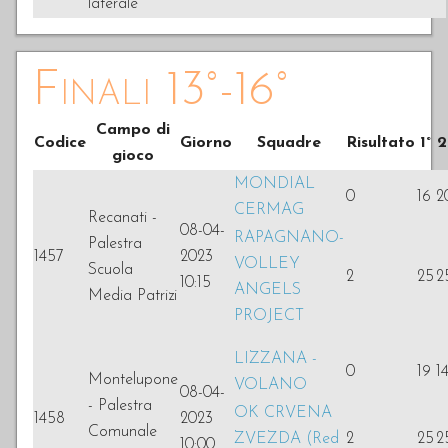
laterale
Finali 13°-16°
Campo di
Codice
Giorno
Squadre
Risultato
1°
2
gioco
MONDIAL
0
16
2
CERMAG
Recanati -
08-04-
RAPAGNANO-
Palestra
1457
2023
VOLLEY
Scuola
2
25
2
10:15
ANGELS
Media Patrizi
PROJECT
LIZZANA -
0
19
1
Montelupone
VOLANO
08-04-
- Palestra
OK CRVENA
1458
2023
Comunale
ZVEZDA (Red
2
25
2
10:00