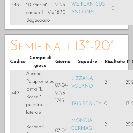
WE PLAN CUS
1448
"D.Principi" -
2023
0
ANCONA
campo 1 - Via
18:30
Bagacciano
Semifinali 13°-20°
Campo di
Codice
Giorno
Squadre
Risultato
1°
gioco
Ancona -
LIZZANA -
Palaprometeo
2
25
07-04-
VOLANO
Estra "L.
1449
2023
Rossini" -
17:15
TRIS BEAUTY
0
17
palestra
laterale
MONDIAL
2
25
Recanati -
CERMAG
07-04-