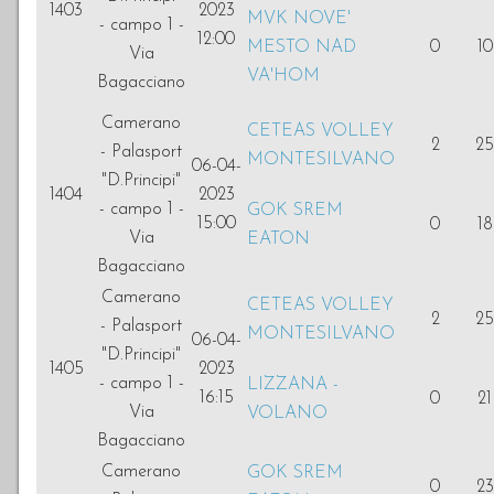
1403
2023
MVK NOVE'
- campo 1 -
12:00
MESTO NAD
0
10
Via
VA'HOM
Bagacciano
Camerano
CETEAS VOLLEY
2
25
- Palasport
MONTESILVANO
06-04-
"D.Principi"
1404
2023
- campo 1 -
GOK SREM
15:00
0
18
Via
EATON
Bagacciano
Camerano
CETEAS VOLLEY
2
25
- Palasport
MONTESILVANO
06-04-
"D.Principi"
1405
2023
- campo 1 -
LIZZANA -
16:15
0
21
Via
VOLANO
Bagacciano
Camerano
GOK SREM
0
23