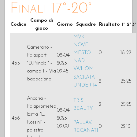
Finali 17°-20°
Campo di
Codice
Giorno
Squadre
Risultato
1°
2°
3°
gioco
MVK
NOVE'
Camerano -
MESTO
0
18
22
Palasport
08-04-
NAD
1455
"D.Principi" -
2023
VA'HOM
campo 1 - Via
09:45
SACRATA
Bagacciano
2
25
25
UNDER 14
Ancona -
TRIS
2
25
25
Palaprometeo
BEAUTY
08-04-
Estra "L.
1456
2023
Rossini" -
PALLAV.
09:00
0
22
13
palestra
RECANATI