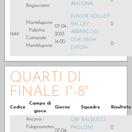
2
ANCONA
Bagacciano
JUNIOR VOLLEY
Montelupone
VALLEY
2
07-04-
- Palestra
ABBRACCIO
1444
2023
Comunale
GOK SREM
16:00
0
Montelupone
EATON
QUARTI DI
FINALE 1°-8°
Campo di
Codice
Giorno
Squadre
Risultato
gioco
Ancona -
CBF BALDUCCI-
Palaprometeo
PAOLONI
0
07-04-