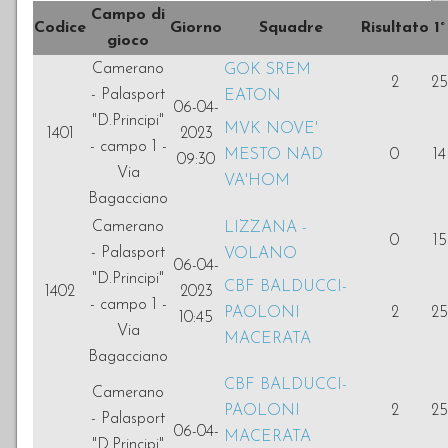
Campo di
Codice
Giorno
Squadre
Risultato
1°
gioco
INFO
Camerano
GOK SREM
2
25
VOLLEURHOPE
- Palasport
EATON
06-04-
"D.Principi"
MVK NOVE'
1401
2023
ACCEDI
- campo 1 -
MESTO NAD
0
14
09:30
Via
VA'HOM
Bagacciano
Camerano
LIZZANA -
0
15
- Palasport
VOLANO
06-04-
"D.Principi"
CBF BALDUCCI-
1402
2023
- campo 1 -
PAOLONI
2
25
10:45
Via
MACERATA
Bagacciano
CBF BALDUCCI-
Camerano
PAOLONI
2
25
- Palasport
06-04-
MACERATA
"D.Principi"