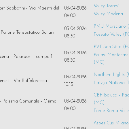
Volley Torresi
rt Sabbatini - Via Maestri del
03-04-2026
Volley Modena
09:00
PMU Marsciano 
03-04-2026
Pallone Tensostatico Ballarini
Fossato Volley (P
08:30
PVT San Sisto (P
03-04-2026
Pallav. Montecass
cena - Palasport - campo 1
08:30
(MC)
Northern Lights 
03-04-2026
nelli - Via Buffolareccia
Latvija National
10:15
CBF Balucci - Pao
- Palestra Comunale - Osimo
03-04-2026
(MC)
09:00
Fonte Roma Voll
Aspes Cus Milano