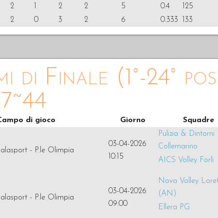
2
1
2
2
5
0.4
125
2
0
3
2
6
0.333
133
mi di Finale (1°-24° pos
37~44
Campo di gioco
Giorno
Squadre
Pulizia & Dintorni
03-04-2026
Collemarino
alasport - P.le Olimpia
10:15
AICS Volley Forlì
Nova Volley Lore
03-04-2026
(AN)
alasport - P.le Olimpia
09:00
Ellera PG