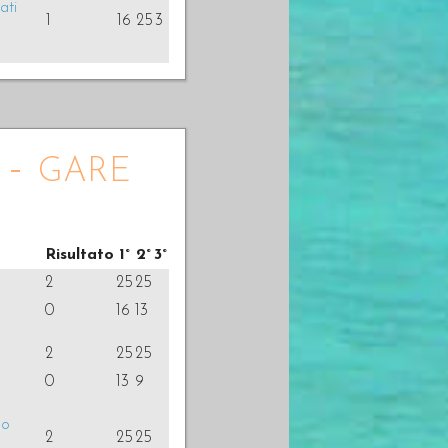
ati
1
16
25
3
 - gare
Risultato
1°
2°
3°
2
25
25
0
16
13
2
25
25
0
13
9
mo
2
25
25