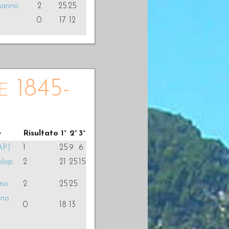
marino
2
25
25
0
17
12
e 1845-
e
Risultato
1°
2°
3°
AP)
1
25
9
6
lisp.
2
21
25
15
ino
2
25
25
gno
0
18
13