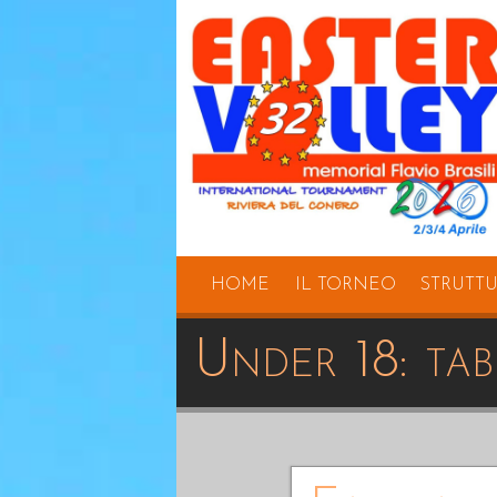
HOME
IL TORNEO
STRUTT
Under 18: ta