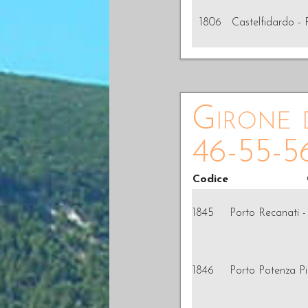
1806
Castelfidardo - 
Girone d
46-55-5
Codice
1845
Porto Recanati - 
1846
Porto Potenza Pi