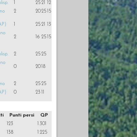
lisp.
1
25
21
12
ino
2
20
25
15
AP)
1
25
21
13
gno
2
16
25
15
lisp.
2
25
25
gno
0
20
18
ino
2
25
25
AP)
0
23
11
ti
Punti persi
QP
123
1.301
138
1.225