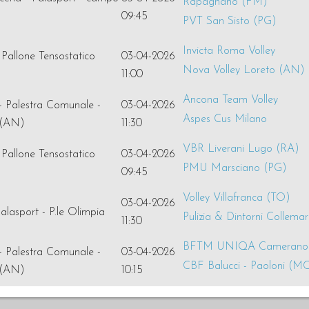
Rapagnano (FM)
09:45
PVT San Sisto (PG)
Invicta Roma Volley
 Pallone Tensostatico
03-04-2026
Nova Volley Loreto (AN)
11:00
Ancona Team Volley
- Palestra Comunale -
03-04-2026
Aspes Cus Milano
 (AN)
11:30
VBR Liverani Lugo (RA)
 Pallone Tensostatico
03-04-2026
PMU Marsciano (PG)
09:45
Volley Villafranca (TO)
03-04-2026
alasport - P.le Olimpia
Pulizia & Dintorni Collemar
11:30
BFTM UNIQA Camerano
- Palestra Comunale -
03-04-2026
CBF Balucci - Paoloni (M
 (AN)
10:15