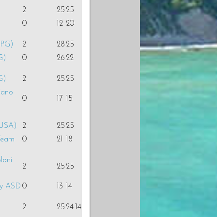
2
25
25
0
12
20
(PG)
2
28
25
G)
0
26
22
G)
2
25
25
iano
0
17
15
(USA)
2
25
25
 Team
0
21
18
loni
2
25
25
ey ASD
0
13
14
2
25
24
14