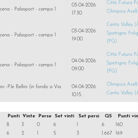
Città Futura Po
03-04-2026
cena - Palasport - campo 1
Olimpica Avell
17:30
Cento Volley (
03-04-2026
Spetrigno Foli
cena - Palasport - campo 1
19:00
(PG)
Città Futura Po
04-04-2026
Spetrigno Foli
cena - Palasport - campo 1
09:00
(PG)
Olimpica Avell
ni -P.le Bellini (in fondo a Via
04-04-2026
Cento Volley (
10:15
Punti
Vinte
Perse
Set vinti
Set persi
QS
Punti vin
8
3
0
6
1
6
160
6
2
1
5
3
1.667
169