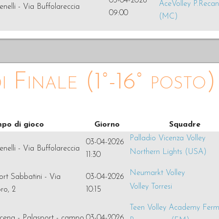
03-04-2026
AceVolley P.Recan
nelli - Via Buffolareccia
09:00
(MC)
i Finale (1°-16° posto)
po di gioco
Giorno
Squadre
Palladio Vicenza Volley
03-04-2026
nelli - Via Buffolareccia
Northern Lights (USA)
11:30
Neumarkt Volley
rt Sabbatini - Via
03-04-2026
Volley Torresi
ro, 2
10:15
Teen Volley Academy Fer
cena - Palasport - campo
03-04-2026