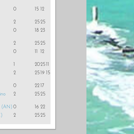
0
15
12
2
25
25
0
18
23
2
25
25
0
11
12
1
20
25
11
2
25
19
15
0
22
17
ino
2
25
25
 (AN)
0
16
22
C)
2
25
25