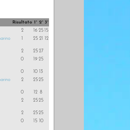
Risultato
1°
2°
3°
2
16
25
15
marino
1
25
21
12
2
25
27
0
19
25
0
10
13
marino
2
25
25
0
12
8
2
25
25
2
25
25
0
15
10