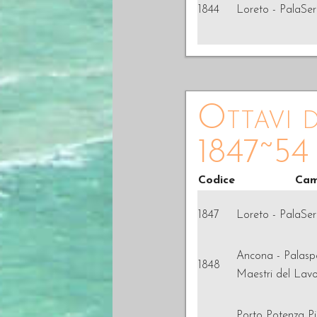
1844
Loreto - PalaSere
Ottavi d
1847~54
Codice
Cam
1847
Loreto - PalaSere
Ancona - Palaspo
1848
Maestri del Lavo
Porto Potenza Pi