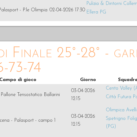
Pulizia & Dintorni Colle
Palasport - P.le Olimpia
02-04-2026 17:30
Ellera PG
i Finale 25°-28° - gar
6-73-74
Campo di gioco
Giorno
Squadr
Cento Volley (
03-04-2026
Pallone Tensostatico Ballarini
Città Futura Po
12:15
Olimpica Avell
03-04-2026
Spetrigno Foli
cena - Palasport - campo 1
12:15
(PG)