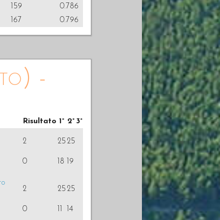
159
0.786
167
0.796
to) -
Risultato
1°
2°
3°
2
25
25
0
18
19
to
2
25
25
0
11
14