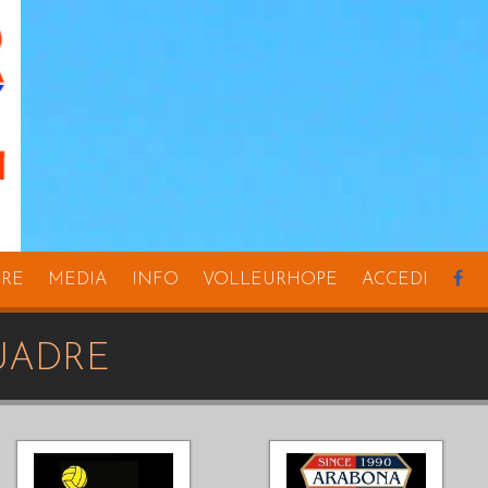
URE
MEDIA
INFO
VOLLEURHOPE
ACCEDI
uadre