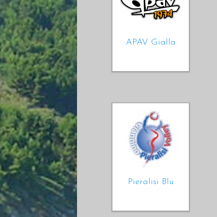
APAV Gialla
Pieralisi Blu