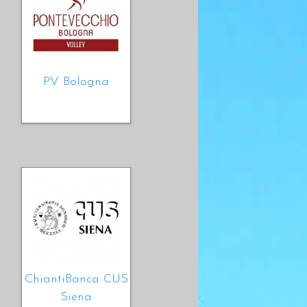
PV Bologna
ChiantiBanca CUS
Siena