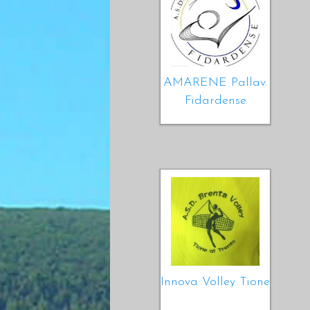
AMARENE Pallav.
Fidardense
Innova Volley Tione