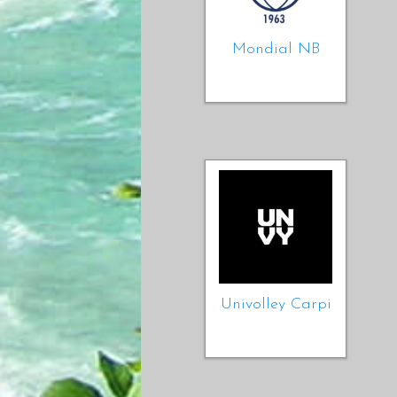
Mondial NB
Univolley Carpi