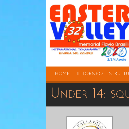
HOME
IL TORNEO
STRUTT
Under 14: sq