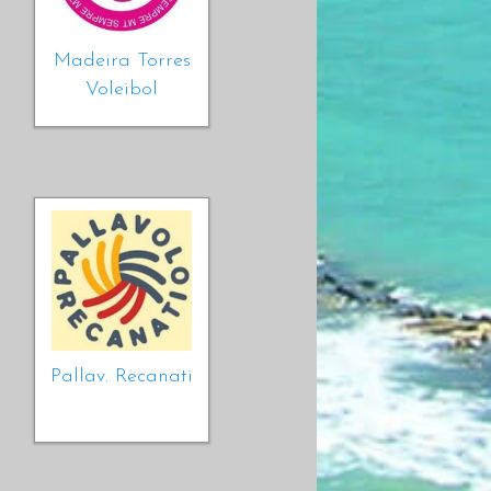
Madeira Torres
Voleibol
Pallav. Recanati