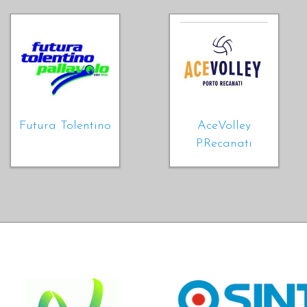
Futura Tolentino
AceVolley
P.Recanati