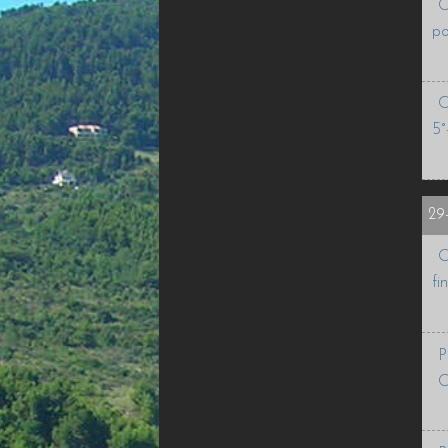
O
po
O
5°
29
O
fi
P
O