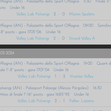
ffagna (AN) - Palazzetto dello Sport Offagna
11:30
Finale 5°
sto
Under 16
Volley Lab Polverigi
2
-
0
Monini Spoleto
ffagna (AN) - Palazzetto dello Sport Offagna
09:00
Semifina
-8° posto - gare 1705~06
Under 16
Volley Lab Polverigi
2
-
0
Strand Volley A
-03-2024
ffagna (AN) - Palazzetto dello Sport Offagna
19:00
Quarti d
nale 1°-8° posto - gare 1701~04
Under 16
Volley Lab Polverigi
1
-
2
Vicenza Volley
olverigi (AN) - Palasport Palasige (Alessio Pergolesi)
16:30
ttavi di finale 1°-16° posto - gare 1685~92
Under 16
Volley Lab Polverigi
2
-
1
Pallav. Lizzana