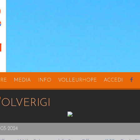
URE
MEDIA
INFO
VOLLEURHOPE
ACCEDI
olverigi
-03-2024