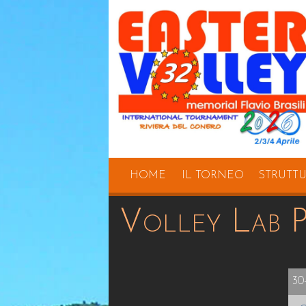
HOME
IL TORNEO
STRUTT
Volley Lab P
30