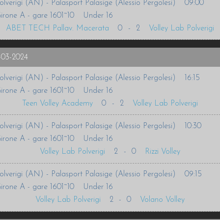
olverigi (AN) - Palasport Palasige (Alessio Pergolesi)
09:00
irone A - gare 1601~10
Under 16
ABET TECH Pallav. Macerata
0
-
2
Volley Lab Polverigi
-03-2024
olverigi (AN) - Palasport Palasige (Alessio Pergolesi)
16:15
irone A - gare 1601~10
Under 16
Teen Volley Academy
0
-
2
Volley Lab Polverigi
olverigi (AN) - Palasport Palasige (Alessio Pergolesi)
10:30
irone A - gare 1601~10
Under 16
Volley Lab Polverigi
2
-
0
Rizzi Volley
olverigi (AN) - Palasport Palasige (Alessio Pergolesi)
09:15
irone A - gare 1601~10
Under 16
Volley Lab Polverigi
2
-
0
Volano Volley