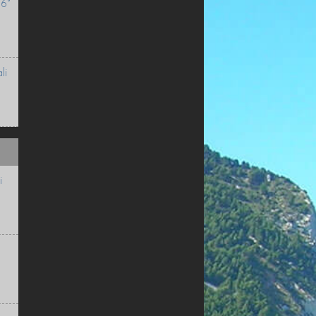
-6°
li
i