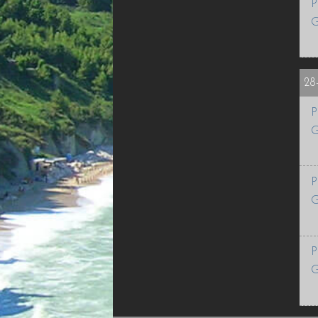
P
G
28
P
G
P
G
P
G