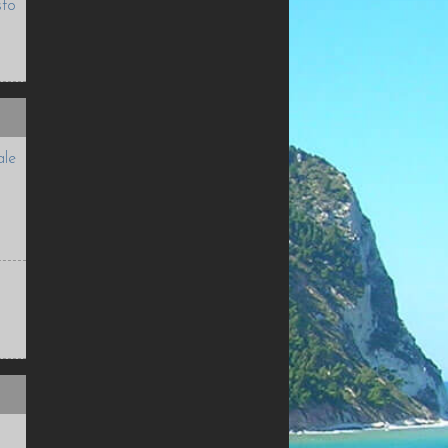
sto
ale