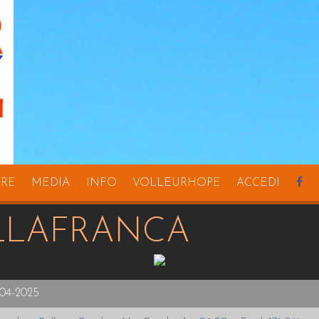
URE
MEDIA
INFO
VOLLEURHOPE
ACCEDI
LLAFRANCA
-04-2025