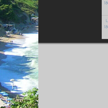
18
L
18