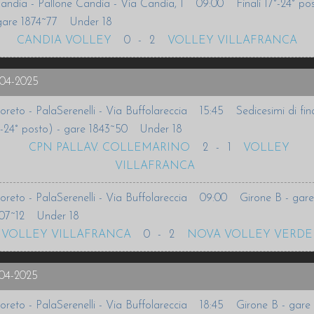
andia - Pallone Candia - Via Candia, 1
09:00
Finali 17°-24° po
gare 1874~77
Under 18
CANDIA VOLLEY
0
-
2
VOLLEY VILLAFRANCA
-04-2025
oreto - PalaSerenelli - Via Buffolareccia
15:45
Sedicesimi di fin
°-24° posto) - gare 1843~50
Under 18
CPN PALLAV. COLLEMARINO
2
-
1
VOLLEY
VILLAFRANCA
oreto - PalaSerenelli - Via Buffolareccia
09:00
Girone B - gare
07~12
Under 18
VOLLEY VILLAFRANCA
0
-
2
NOVA VOLLEY VERDE
-04-2025
oreto - PalaSerenelli - Via Buffolareccia
18:45
Girone B - gare