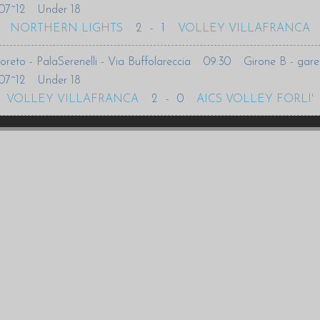
07~12
Under 18
NORTHERN LIGHTS
2
-
1
VOLLEY VILLAFRANCA
oreto - PalaSerenelli - Via Buffolareccia
09:30
Girone B - gare
07~12
Under 18
VOLLEY VILLAFRANCA
2
-
0
AICS VOLLEY FORLI'