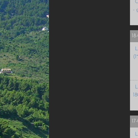
C
- 
18
L
(1
L
18
17
L