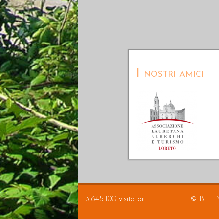
I nostri amici
3.645.100 visitatori
© B.F.T.