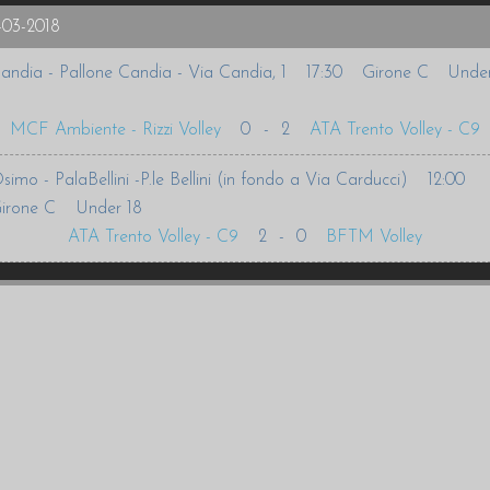
-03-2018
andia - Pallone Candia - Via Candia, 1
17:30
Girone C
Unde
MCF Ambiente - Rizzi Volley
0
-
2
ATA Trento Volley - C9
simo - PalaBellini -P.le Bellini (in fondo a Via Carducci)
12:00
irone C
Under 18
ATA Trento Volley - C9
2
-
0
BFTM Volley