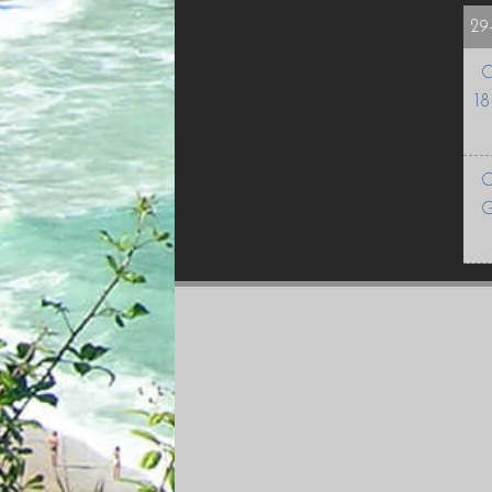
29
C
18
O
G