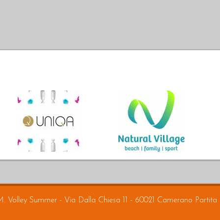
M. Volley Summer - Via Dalla Chiesa 11 - 60021 Camerano Partit