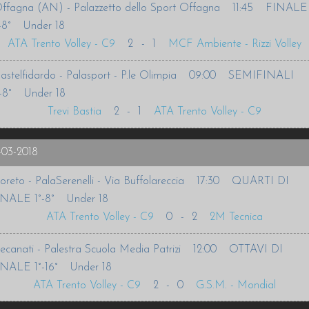
ffagna (AN) - Palazzetto dello Sport Offagna
11:45
FINALE
-8°
Under 18
ATA Trento Volley - C9
2
-
1
MCF Ambiente - Rizzi Volley
astelfidardo - Palasport - P.le Olimpia
09:00
SEMIFINALI
-8°
Under 18
Trevi Bastia
2
-
1
ATA Trento Volley - C9
-03-2018
oreto - PalaSerenelli - Via Buffolareccia
17:30
QUARTI DI
NALE 1°-8°
Under 18
ATA Trento Volley - C9
0
-
2
2M Tecnica
ecanati - Palestra Scuola Media Patrizi
12:00
OTTAVI DI
NALE 1°-16°
Under 18
ATA Trento Volley - C9
2
-
0
G.S.M. - Mondial