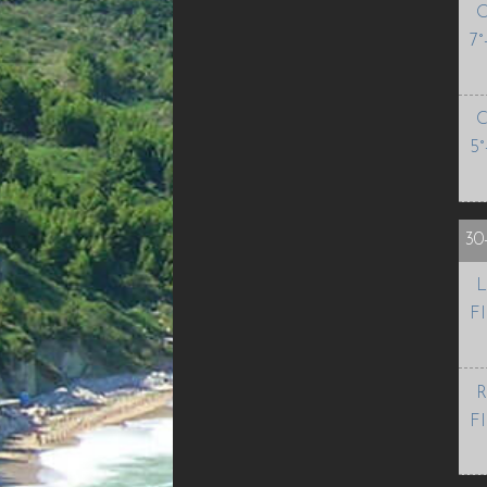
O
7°
C
5°
30
L
FI
R
FI