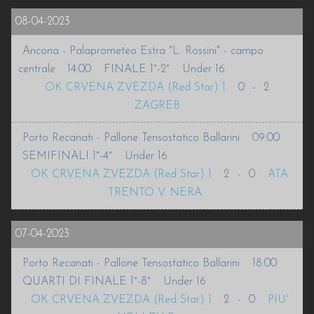
08-04-2023
INFO
Ancona - Palaprometeo Estra "L. Rossini" - campo
VOLLEURHOPE
centrale
14:00
FINALE 1°-2°
Under 16
OK CRVENA ZVEZDA (Red Star) 1
0
-
2
ACCEDI
ZAGREB
Porto Recanati - Pallone Tensostatico Ballarini
09:00
SEMIFINALI 1°-4°
Under 16
OK CRVENA ZVEZDA (Red Star) 1
2
-
0
ATA
TRENTO V. NERA
07-04-2023
Porto Recanati - Pallone Tensostatico Ballarini
18:00
QUARTI DI FINALE 1°-8°
Under 16
OK CRVENA ZVEZDA (Red Star) 1
2
-
0
PIU'