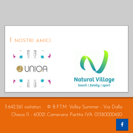
I nostri amici
3.642.261 visitatori
© B.F.T.M. Volley Summer - Via Dalla
Chiesa 11 - 60021 Camerano Partita IVA: 01380000420