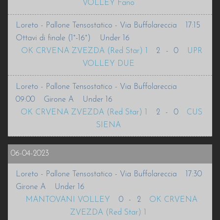
VOLLEY Fano
Loreto - Pallone Tensostatico - Via Buffolareccia
17:15
Ottavi di finale (1°-16°)
Under 16
OK CRVENA ZVEZDA (Red Star) 1
2
-
0
UPR
VOLLEY DUE
Loreto - Pallone Tensostatico - Via Buffolareccia
09:00
Girone A
Under 16
OK CRVENA ZVEZDA (Red Star) 1
2
-
0
CUS
SIENA
06-04-2023
Loreto - Pallone Tensostatico - Via Buffolareccia
17:30
Girone A
Under 16
MANTOVANI VOLLEY
0
-
2
OK CRVENA
ZVEZDA (Red Star) 1