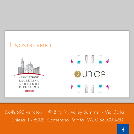
I nostri amici
3.642.390 visitatori
© B.F.T.M. Volley Summer - Via Dalla
Chiesa 11 - 60021 Camerano Partita IVA: 01380000420