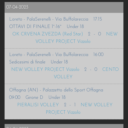
07-04-2023
Loreto - PalaSerenelli - Via Buffolareccia
17:15
OTTAVI DI FINALE 1°-16°
Under 18
OK CRVENA ZVEZDA (Red Star)
2
-
0
NEW
VOLLEY PROJECT Vizzolo
Loreto - PalaSerenelli - Via Buffolareccia
16:00
Sedicesimi di finale
Under 18
NEW VOLLEY PROJECT Vizzolo
2
-
0
CENTO
VOLLEY
Offagna (AN) - Palazzetto dello Sport Offagna
09:00
Girone D
Under 18
PIERALISI VOLLEY
2
-
1
NEW VOLLEY
PROJECT Vizzolo