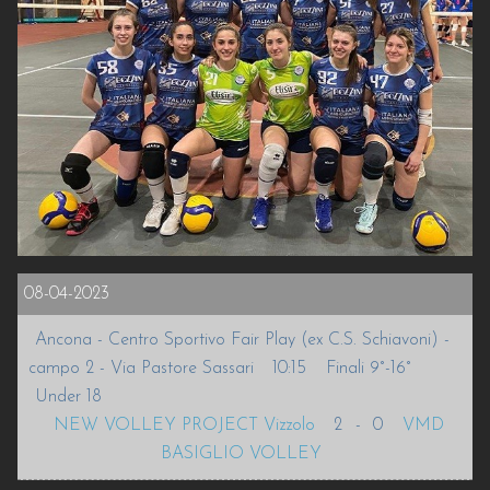
INFO
VOLLEURHOPE
ACCEDI
08-04-2023
Ancona - Centro Sportivo Fair Play (ex C.S. Schiavoni) -
campo 2 - Via Pastore Sassari
10:15
Finali 9°-16°
Under 18
NEW VOLLEY PROJECT Vizzolo
2
-
0
VMD
BASIGLIO VOLLEY