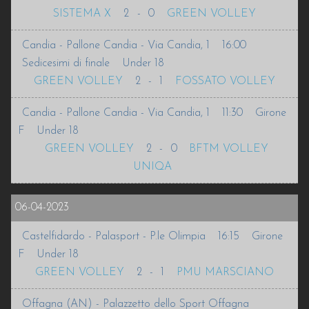
SISTEMA X
2
-
0
GREEN VOLLEY
Candia - Pallone Candia - Via Candia, 1
16:00
Sedicesimi di finale
Under 18
GREEN VOLLEY
2
-
1
FOSSATO VOLLEY
Candia - Pallone Candia - Via Candia, 1
11:30
Girone
F
Under 18
GREEN VOLLEY
2
-
0
BFTM VOLLEY
UNIQA
06-04-2023
Castelfidardo - Palasport - P.le Olimpia
16:15
Girone
F
Under 18
GREEN VOLLEY
2
-
1
PMU MARSCIANO
Offagna (AN) - Palazzetto dello Sport Offagna