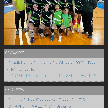
INFO
VOLLEURHOPE
ACCEDI
08-04-2023
Castelfidardo - Palasport - P.le Olimpia
10:15
Finali
9°-16°
Under 18
NORTHER LIGHTS
2
-
0
GREEN VOLLEY
07-04-2023
Candia - Pallone Candia - Via Candia, 1
17:15
OTTAVI DI FINALE 1°-16°
Under 18