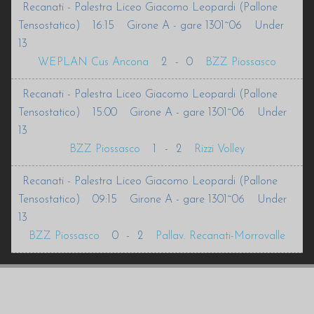
Recanati - Palestra Liceo Giacomo Leopardi (Pallone
Tensostatico)
16:15
Girone A - gare 1301~06
Under
13
WEPLAN Cus Ancona
2
-
0
BZZ Piossasco
Recanati - Palestra Liceo Giacomo Leopardi (Pallone
Tensostatico)
15:00
Girone A - gare 1301~06
Under
13
BZZ Piossasco
1
-
2
Rizzi Volley
Recanati - Palestra Liceo Giacomo Leopardi (Pallone
Tensostatico)
09:15
Girone A - gare 1301~06
Under
13
BZZ Piossasco
0
-
2
Pallav. Recanati-Morrovalle