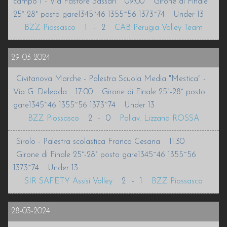
campo 1 - Via Pastore Sassari
09:00
Girone di Finale
25°-28° posto gare1345~46 1355~56 1373~74
Under 13
INFO
BZZ Piossasco
1
-
2
CAB Perugia Volley Team
VOLLEURHOPE
29-03-2024
ACCEDI
Civitanova Marche - Palestra Scuola Media "Mestica" -
Via G. Deledda
17:00
Girone di Finale 25°-28° posto
gare1345~46 1355~56 1373~74
Under 13
BZZ Piossasco
2
-
0
Pallav. Lizzana ROSSA
Sirolo - Palestra scolastica Franco Cesana
11:30
Girone di Finale 25°-28° posto gare1345~46 1355~56
1373~74
Under 13
SIR SAFETY Assisi Volley
2
-
1
BZZ Piossasco
28-03-2024