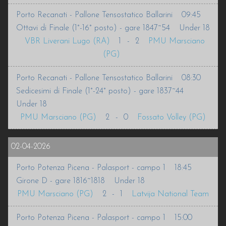
Porto Recanati - Pallone Tensostatico Ballarini
09:45
Ottavi di Finale (1°-16° posto) - gare 1847~54
Under 18
VBR Liverani Lugo (RA)
1
-
2
PMU Marsciano
(PG)
Porto Recanati - Pallone Tensostatico Ballarini
08:30
Sedicesimi di Finale (1°-24° posto) - gare 1837~44
Under 18
PMU Marsciano (PG)
2
-
0
Fossato Volley (PG)
02-04-2026
Porto Potenza Picena - Palasport - campo 1
18:45
Girone D - gare 1816~1818
Under 18
PMU Marsciano (PG)
2
-
1
Latvija National Team
Porto Potenza Picena - Palasport - campo 1
15:00