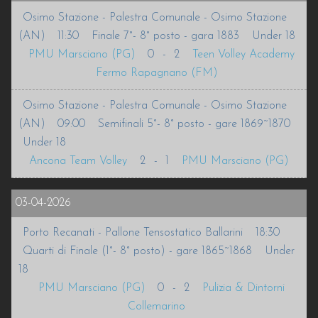
Osimo Stazione - Palestra Comunale - Osimo Stazione
INFO
(AN)
11:30
Finale 7°- 8° posto - gara 1883
Under 18
PMU Marsciano (PG)
0
-
2
Teen Volley Academy
VOLLEURHOPE
Fermo Rapagnano (FM)
ACCEDI
Osimo Stazione - Palestra Comunale - Osimo Stazione
(AN)
09:00
Semifinali 5°- 8° posto - gare 1869~1870
Under 18
Ancona Team Volley
2
-
1
PMU Marsciano (PG)
03-04-2026
Porto Recanati - Pallone Tensostatico Ballarini
18:30
Quarti di Finale (1°- 8° posto) - gare 1865~1868
Under
18
PMU Marsciano (PG)
0
-
2
Pulizia & Dintorni
Collemarino