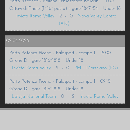
Porto Recanati - Pallone Tensostatico Ballarini
11:00
Ottavi di Finale (1°-16° posto) - gare 1847~54
Under 18
Invicta Roma Volley
2
-
0
Nova Volley Loreto
(AN)
02-04-2026
Porto Potenza Picena - Palasport - campo 1
15:00
Girone D - gare 1816~1818
Under 18
Invicta Roma Volley
2
-
0
PMU Marsciano (PG)
Porto Potenza Picena - Palasport - campo 1
09:15
Girone D - gare 1816~1818
Under 18
Latvija National Team
0
-
2
Invicta Roma Volley