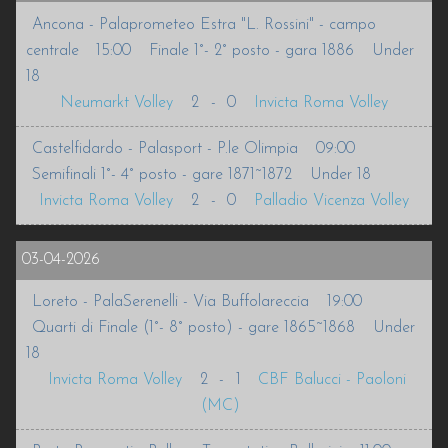
Ancona - Palaprometeo Estra "L. Rossini" - campo
INFO
centrale
15:00
Finale 1°- 2° posto - gara 1886
Under
18
VOLLEURHOPE
Neumarkt Volley
2
-
0
Invicta Roma Volley
ACCEDI
Castelfidardo - Palasport - P.le Olimpia
09:00
Semifinali 1°- 4° posto - gare 1871~1872
Under 18
Invicta Roma Volley
2
-
0
Palladio Vicenza Volley
03-04-2026
Loreto - PalaSerenelli - Via Buffolareccia
19:00
Quarti di Finale (1°- 8° posto) - gare 1865~1868
Under
18
Invicta Roma Volley
2
-
1
CBF Balucci - Paoloni
(MC)