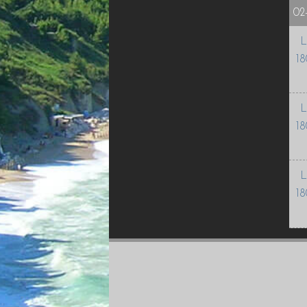
02
L
18
L
18
L
18