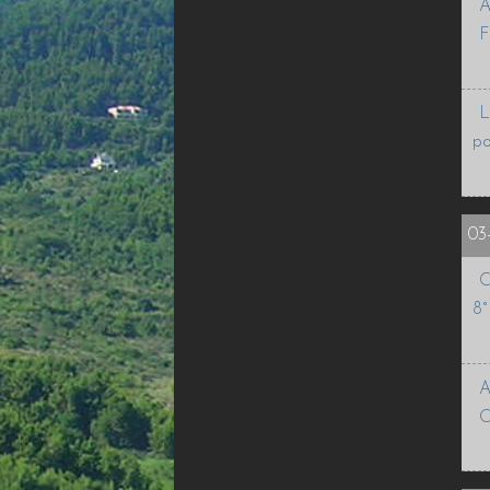
A
F
L
po
03
C
8°
A
O