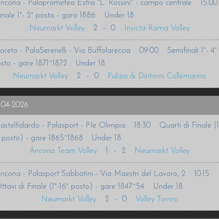
ncona - Palaprometeo Estra "L. Rossini" - campo centrale
15:00
inale 1°- 2° posto - gara 1886
Under 18
Neumarkt Volley
2
-
0
Invicta Roma Volley
oreto - PalaSerenelli - Via Buffolareccia
09:00
Semifinali 1°- 4°
sto - gare 1871~1872
Under 18
Neumarkt Volley
2
-
0
Pulizia & Dintorni Collemarino
-04-2026
astelfidardo - Palasport - P.le Olimpia
18:30
Quarti di Finale (1
 posto) - gare 1865~1868
Under 18
Ancona Team Volley
1
-
2
Neumarkt Volley
ncona - Palasport Sabbatini - Via Maestri del Lavoro, 2
10:15
ttavi di Finale (1°-16° posto) - gare 1847~54
Under 18
Neumarkt Volley
2
-
0
Volley Torresi