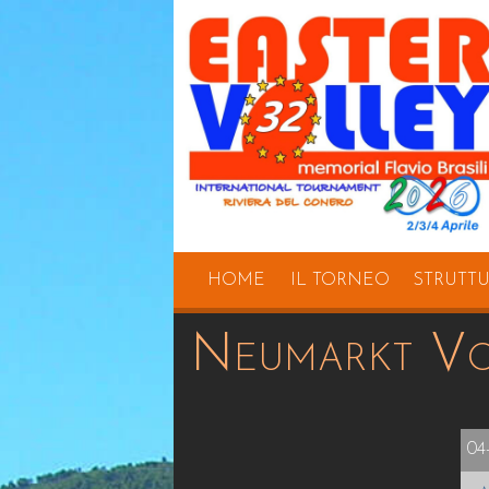
HOME
IL TORNEO
STRUTT
Neumarkt Vo
04