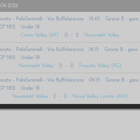
-04-2026
oreto - PalaSerenelli - Via Buffolareccia
18:45
Girone B - gare
07~1812
Under 18
Cento Volley (AP)
0
-
2
Neumarkt Volley
oreto - PalaSerenelli - Via Buffolareccia
16:15
Girone B - gare
07~1812
Under 18
Neumarkt Volley
2
-
0
Fossato Volley (PG)
oreto - PalaSerenelli - Via Buffolareccia
09:15
Girone B - gare
07~1812
Under 18
Neumarkt Volley
2
-
0
Nova Volley Loreto (AN)