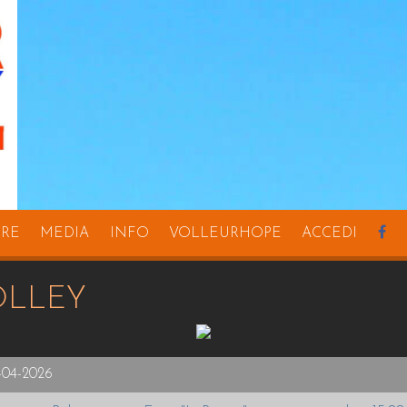
URE
MEDIA
INFO
VOLLEURHOPE
ACCEDI
lley
-04-2026