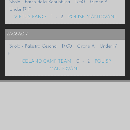
Sirolo - Parco della Repubblica
17:30
Girone A
Under 17 F
VIRTUS FANO
1
-
2
POLISP. MANTOVANI
27-06-2017
Sirolo - Palestra Cesana
17:00
Girone A
Under 17
F
ICELAND CAMP TEAM
0
-
2
POLISP.
MANTOVANI