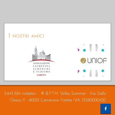
I nostri amici
3.643.384 visitatori
© B.F.T.M. Volley Summer - Via Dalla
Chiesa 11 - 60021 Camerano Partita IVA: 01380000420