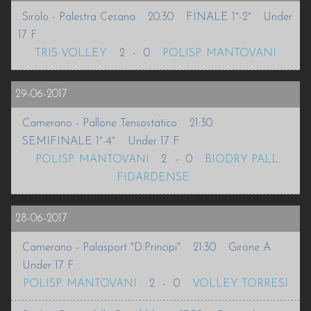
Sirolo - Palestra Cesana
20:30
FINALE 1°-2°
Under
INFO
17 F
TRIS VOLLEY
2
-
0
POLISP. MANTOVANI
VOLLEURHOPE
29-06-2017
ACCEDI
Camerano - Pallone Tensostatico
21:30
SEMIFINALE 1°-4°
Under 17 F
POLISP. MANTOVANI
2
-
0
BIODRY PALL.
FIDARDENSE
28-06-2017
Camerano - Palasport "D.Principi"
21:30
Girone A
Under 17 F
POLISP. MANTOVANI
2
-
0
VOLLEY TORRESI