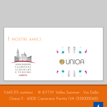
I nostri amici
3.645.315 visitatori
© B.F.T.M. Volley Summer - Via Dalla
Chiesa 11 - 60021 Camerano Partita IVA: 01380000420