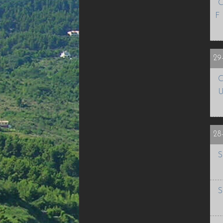
C
F
29
C
U
28
S
S