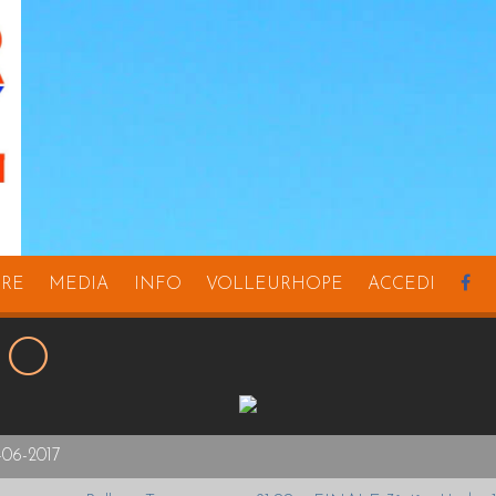
URE
MEDIA
INFO
VOLLEURHOPE
ACCEDI
NO
-06-2017