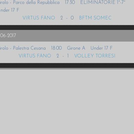
irolo - Parco della Repubblica
17:30
ELIMINATORIE 1°-7°
nder 17 F
VIRTUS FANO
2
-
0
BFTM SOMEC
-06-2017
irolo - Palestra Cesana
18:00
Girone A
Under 17 F
VIRTUS FANO
2
-
1
VOLLEY TORRESI