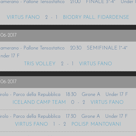
amerano - Pallone Tensostatico
21:00
FINALE 3°-4°
Under 
VIRTUS FANO
2
-
1
BIODRY PALL. FIDARDENSE
-06-2017
amerano - Pallone Tensostatico
20:30
SEMIFINALE 1°-4°
nder 17 F
TRIS VOLLEY
2
-
1
VIRTUS FANO
-06-2017
irolo - Parco della Repubblica
18:30
Girone A
Under 17 F
ICELAND CAMP TEAM
0
-
2
VIRTUS FANO
irolo - Parco della Repubblica
17:30
Girone A
Under 17 F
VIRTUS FANO
1
-
2
POLISP. MANTOVANI