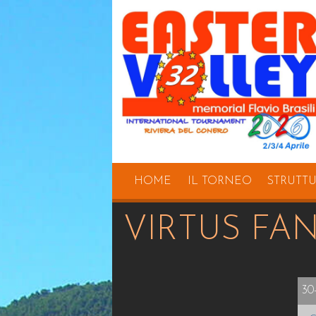
HOME
IL TORNEO
STRUTT
VIRTUS FA
30