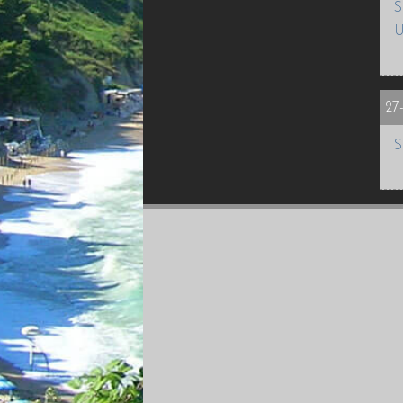
S
U
27
S